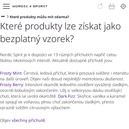
E-shop
O nás
Které produkty můžu mít zdarma?
Které produkty lze získat jako
Doporučit Nordic Spirit
Blog
bezplatný vzorek?
Nordic Spirit je k dispozici ve 13 různých příchutích napříč celou
škálou nikotinových intenzit. Aktuálně dostupné příchutě jsou:
Frosty Mint
: Čerstvá, ledová příchuť, která posouvá svěžest i intenzitu
na další úroveň. Objev naši dosud nejsilnější mentolovou zkušenost.
Frosty Berry
: Intenzivní okamžik ledového osvěžení vyvážený sladkým,
ovocně-bobulovým zakončením. Užij si velkorysou dávku osvěžující
chuti, která se uvolní okamžitě.
Dark Fizz
: Skořice, vanilka a karamel
se spojují ve voňavou, plnou chuť zakončenou sladkým, přesto
výrazně svěžím citrusovým výbuchem.
Objev
všechny příchutě
.