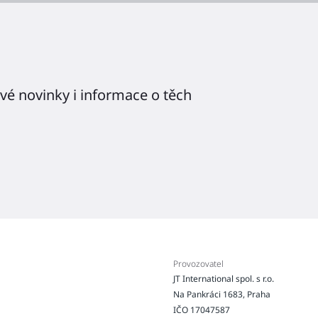
tvé novinky i informace o těch
Provozovatel
JT International spol. s r.o.
Na Pankráci 1683, Praha
IČO 17047587