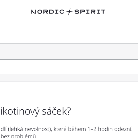
ikotinový sáček?
lí (lehká nevolnost), které během 1–2 hodin odezní.
m bez problémů.