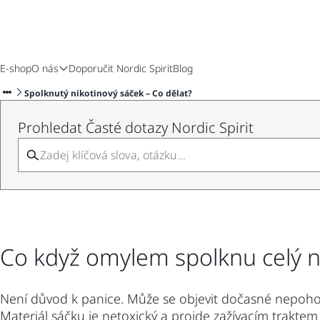
E-shop
O nás
Doporučit Nordic Spirit
Blog
Spolknutý nikotinový sáček – Co dělat?
Prohledat Časté dotazy Nordic Spirit
Co když omylem spolknu celý n
Není důvod k panice. Může se objevit dočasné nepohod
Materiál sáčku je netoxický a projde zažívacím trakte