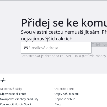
Přidej se ke kom
Svou vlastní cestou nemusíš jít sám. Př
nejzajímavějších akcích.
Odebíra
Tato stránka je chráněna reCAPTCHA a platí zde zásady
Nikotinové sáčky
O Nordic Spirit
Objev naše příchutě
Objev naši filozofii
Nakupovat všechny produkty
Doporuč přítele
Kde koupit Nordic Spirit
Blog