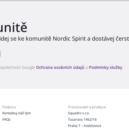
unitě
idej se ke komunitě Nordic Spirit a dostávej čers
t
 společnosti Google
Ochrana osobních údajů
a
Podmínky služby
.
Podpora
Provozovatel a prodejce
Kontaktuj náš tým
Squadro s.r.o.
FAQs
Tusarova 1462/16
Praha 7 – Holešovice