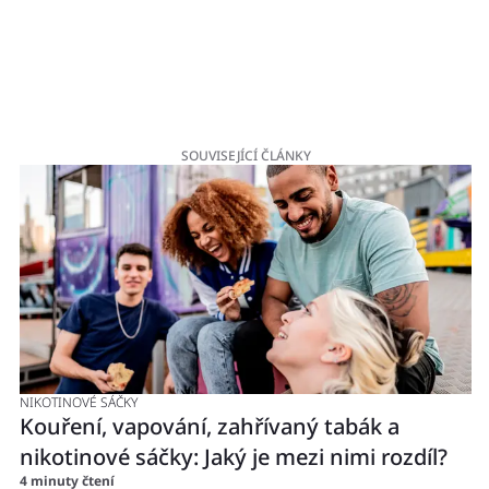
SOUVISEJÍCÍ ČLÁNKY
NIKOTINOVÉ SÁČKY
CH
Kouření, vapování, zahřívaný tabák a
P
4 
nikotinové sáčky: Jaký je mezi nimi rozdíl?
4 minuty čtení