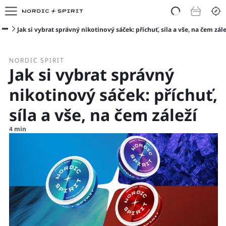
E-shop
O nás
Jak si vybrat správný nikotinový sáček: příchuť, síla a vše, na čem zále
Doporučit Nordic Spirit
Blog
NORDIC SPIRIT
Jak si vybrat správný
nikotinový sáček: příchuť,
síla a vše, na čem záleží
4 min