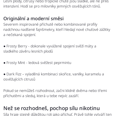
Lesní plody, citrusy nebo tropické chutě jsou sladké, ale ne příliš
intenzivní. Hodí se pro milovníky jemných osvěžujících tónů.
Originální a moderní směsi
Severem inspirované příchutě nebo kombinované profily
nadchnou nadšené fajnšmekry, kteří hledají nové chuťové zážitky
a nečekaná spojení.
●
Frosty Berry - dokonale vyvážené spojení svěží máty a
sladkého závěru lesních plodů
●
Frosty Mint - ledová svěžest peprmintu
●
Dark Fizz – vyladěná kombinaci skořice, vanilky, karamelu a
osvěžujících citrusů
Pokud se nemůžeš rozhodnout, začni klidně dvěma nebo třemi
příchutěmi a sleduj, která u tebe nejvíc zazáří.
Než se rozhodneš, pochop sílu nikotinu
Síla hraje stejně důležitou roli jako příchuť. Právě tohle vytváří ten