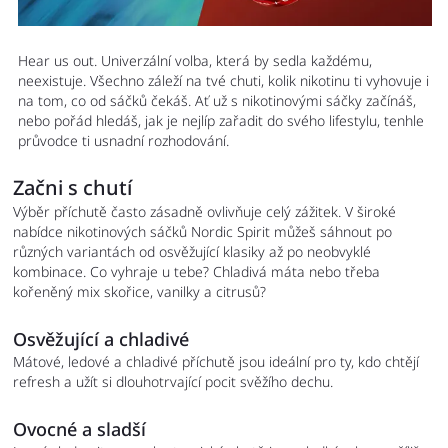
Hear us out. Univerzální volba, která by sedla každému,
neexistuje. Všechno záleží na tvé chuti, kolik nikotinu ti vyhovuje i
na tom, co od sáčků čekáš. Ať už s nikotinovými sáčky začínáš,
nebo pořád hledáš, jak je nejlíp zařadit do svého lifestylu, tenhle
průvodce ti usnadní rozhodování.
Začni s chutí
Výběr příchutě často zásadně ovlivňuje celý zážitek. V široké
nabídce nikotinových sáčků Nordic Spirit můžeš sáhnout po
různých variantách od osvěžující klasiky až po neobvyklé
kombinace. Co vyhraje u tebe? Chladivá máta nebo třeba
kořeněný mix skořice, vanilky a citrusů?
Osvěžující a chladivé
Mátové, ledové a chladivé příchutě jsou ideální pro ty, kdo chtějí
refresh a užít si dlouhotrvající pocit svěžího dechu.
Ovocné a sladší