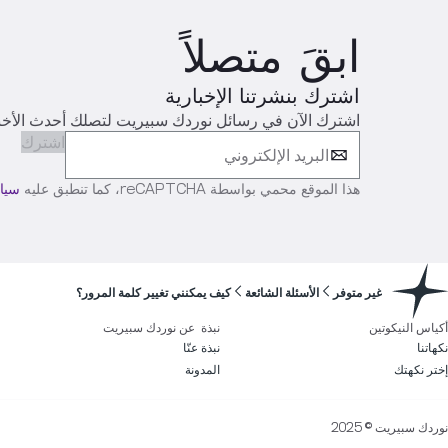
ابقَ متصلاً
اشترك بنشرتنا الإخبارية
اشترك الآن في رسائل نوردك سبيريت لتصلك أحدث الأخبار
اشترك
هذا الموقع محمي بواسطة reCAPTCHA، كما تنطبق عليه
سيا
غير متوفر
الأسئلة الشائعة
كيف يمكنني تغيير كلمة المرور؟
أكياس النيكوتين
نبذة عن نوردك سبيريت
نكهاتنا
نبذة عنّا
إختر نكهتك
المدونة
نوردك سبيريت © 2025