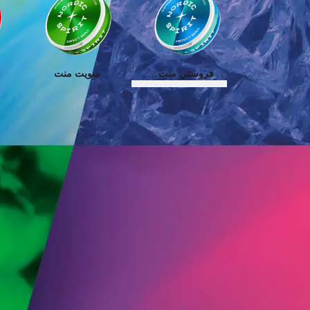
فروستي منت
سويت منت