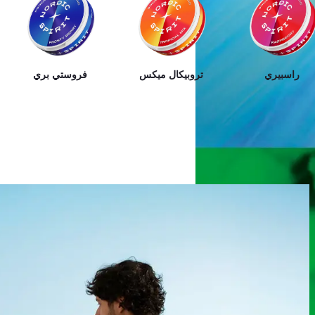
راسبيري
تروبيكال ميكس
فروستي بري