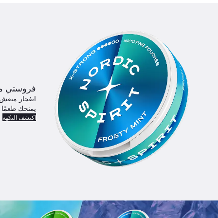
فروستي م
انفجار منعش 
يمنحك طعمًا 
اكتشف النكهة