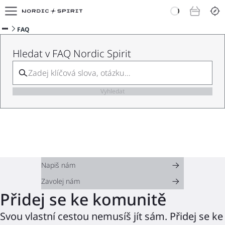
E-shop
O nás
FAQ
Doporučit Nordic Spirit
Hledat v FAQ Nordic Spirit
Blog
Vyhledat
Napiš nám
Zavolej nám
Přidej se ke komunitě
Svou vlastní cestou nemusíš jít sám. Přidej se ke