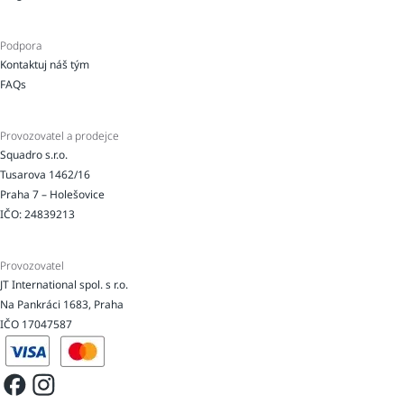
Podpora
Kontaktuj náš tým
FAQs
Provozovatel a prodejce
Squadro s.r.o.
Tusarova 1462/16
Praha 7 – Holešovice
IČO: 24839213
Provozovatel
JT International spol. s r.o.
Na Pankráci 1683, Praha
IČO 17047587